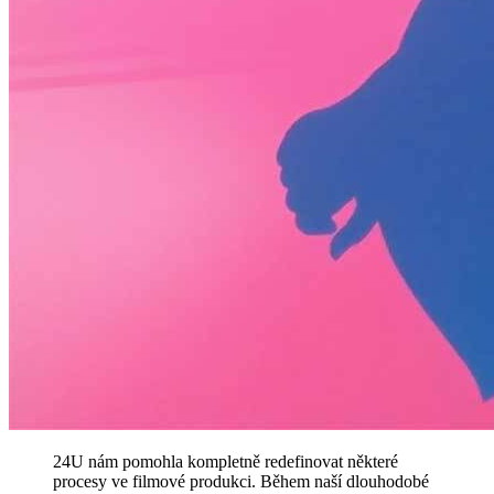
24U nám pomohla kompletně redefinovat některé
procesy ve filmové produkci. Během naší dlouhodobé