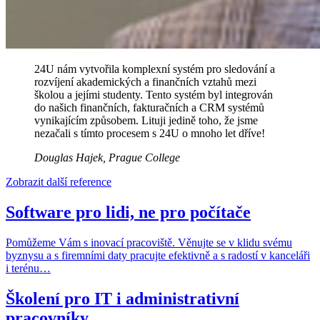
24U nám vytvořila komplexní systém pro sledování a
rozvíjení akademických a finančních vztahů mezi
školou a jejími studenty. Tento systém byl integrován
do našich finančních, fakturačních a CRM systémů
vynikajícím způsobem. Lituji jedině toho, že jsme
nezačali s tímto procesem s 24U o mnoho let dříve!
Douglas Hajek, Prague College
Zobrazit další reference
Software pro lidi, ne pro počítače
Pomůžeme Vám s inovací pracoviště. Věnujte se v klidu svému
byznysu a s firemními daty pracujte efektivně a s radostí v kanceláři
i terénu…
Školení pro IT i administrativní
pracovníky