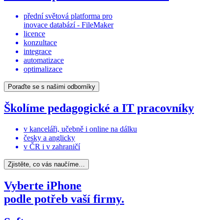
přední světová platforma pro
inovace databází - FileMaker
licence
konzultace
integrace
automatizace
optimalizace
Poraďte se s našimi odborníky
Školíme pedagogické a IT pracovníky
v kanceláři, učebně i online na dálku
česky a anglicky
v ČR i v zahraničí
Zjistěte, co vás naučíme…
Vyberte iPhone
podle potřeb vaší firmy.