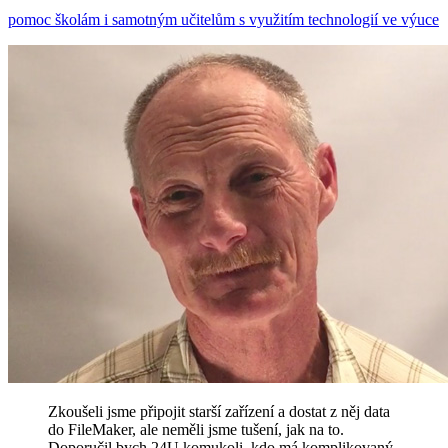
pomoc školám i samotným učitelům s využitím technologií ve výuce
Zkoušeli jsme připojit starší zařízení a dostat z něj data
do FileMaker, ale neměli jsme tušení, jak na to.
Doporučil bych 24U komukoli, kdo má komplikovaný