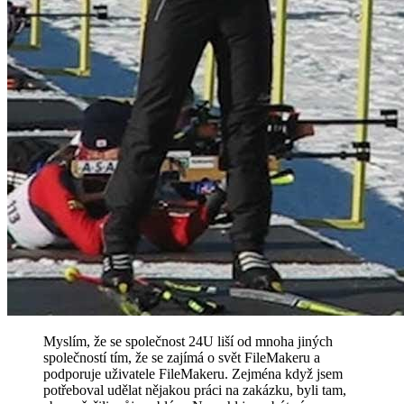
Myslím, že se společnost 24U liší od mnoha jiných
společností tím, že se zajímá o svět FileMakeru a
podporuje uživatele FileMakeru. Zejména když jsem
potřeboval udělat nějakou práci na zakázku, byli tam,