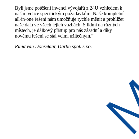
Byli jsme potěšeni invencí vývojářů z 24U vzhledem k
našim velice specifickým požadavkům. Naše kompletní
all-in-one řešení nám umožňuje rychle měnit a prohlížet
naše data ve všech jejich vazbách. S lidmi na různých
místech, je dálkový přístup pro nás zásadní a díky
novému řešení se stal velmi užitečným.”
Ruud van Donselaar, Dartin spol. s.r.o.