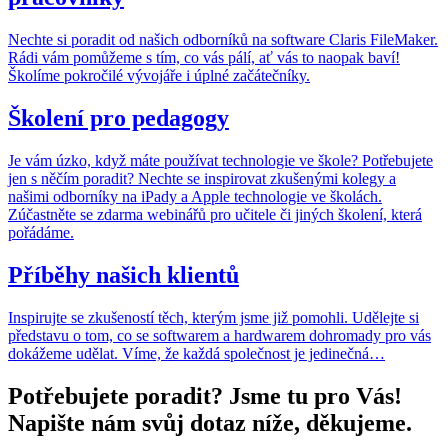
Nechte si poradit od našich odborníků na software Claris FileMaker.
Rádi vám pomůžeme s tím, co vás pálí, ať vás to naopak baví!
Školíme pokročilé vývojáře i úplné začátečníky.
Školení pro pedagogy
Je vám úzko, když máte používat technologie ve škole? Potřebujete
jen s něčím poradit? Nechte se inspirovat zkušenými kolegy a
našimi odborníky na iPady a Apple technologie ve školách.
Zúčastněte se zdarma webinářů pro učitele či jiných školení, která
pořádáme.
Příběhy našich klientů
Inspirujte se zkušeností těch, kterým jsme již pomohli. Udělejte si
představu o tom, co se softwarem a hardwarem dohromady pro vás
dokážeme udělat. Víme, že každá společnost je jedinečná…
Potřebujete poradit? Jsme tu pro Vás!
Napište nám svůj dotaz níže, děkujeme.