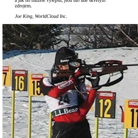
a jak ho můžete vylepšit, jsou tito lidé skvělým
zdrojem.
Joe King, WorldCloud Inc.