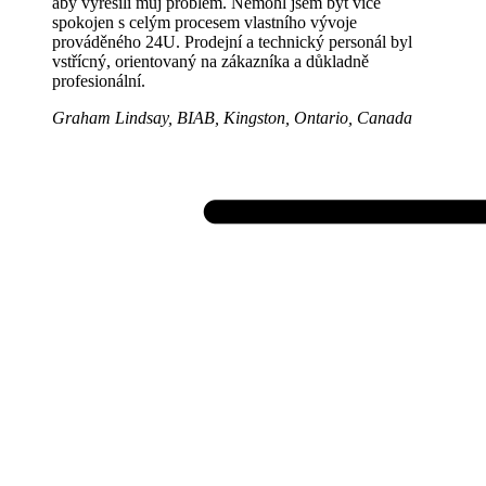
aby vyřešili můj problém. Nemohl jsem být více
spokojen s celým procesem vlastního vývoje
prováděného 24U. Prodejní a technický personál byl
vstřícný, orientovaný na zákazníka a důkladně
profesionální.
Graham Lindsay, BIAB, Kingston, Ontario, Canada