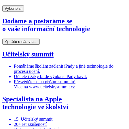
Vyberte si
Dodáme a postaráme se
o vaše informační technologie
Zjistěte o nás víc…
Učitelský summit
Pomáháme školám začlenit iPady a jiné technologie do
procesu učení.
Učitele i žáky bude výuka s iPady bavit.
Přesvědčte se na příštím summitu!
Více na www.ucitelskysummit.cz
Specialista na Apple
technologie ve školství
15. Učitelský summit
20+ let zkušeností