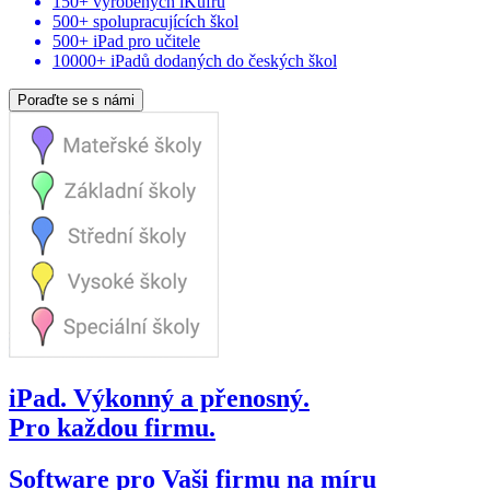
150+ vyrobených iKufrů
500+ spolupracujících škol
500+ iPad pro učitele
10000+ iPadů dodaných do českých škol
Poraďte se s námi
iPad. Výkonný a přenosný.
Pro každou firmu.
Software pro Vaši firmu na míru