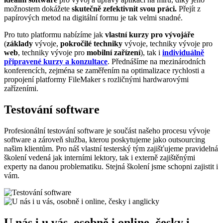
možnostem dokážete
skutečně zefektivnit svou práci.
Přejít z
papírových metod na digitální formu je tak velmi snadné.
Pro tuto platformu nabízíme jak
vlastní kurzy pro vývojáře
(
základy
vývoje,
pokročilé techniky
vývoje, techniky vývoje pro
web
, techniky vývoje pro
mobilní zařízení
), tak i
individuálně
připravené kurzy a konzultace
. Přednášíme na mezinárodních
konferencích, zejména se zaměřením na optimalizace rychlosti a
propojení platformy FileMaker s rozličnými hardwarovými
zařízeními.
Testování software
Profesionální testování software je součást našeho procesu vývoje
software a zároveň služba, kterou poskytujeme jako outsourcing
našim klientům. Pro náš vlastní testerský tým zajišťujeme pravidelná
školení vedená jak interními lektory, tak i externě zajištěnými
experty na danou problematiku. Stejná školení jsme schopni zajistit i
vám.
U nás i u vás, osobně i online, česky i