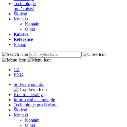
Technologie
pro školství
Školení
Kontakt
Kontakt
O nás
Kariéra
Reference
E-shop
CZ
ENG
Software na míru
Kontrola kvality
Informační technologie
Technologie pro školství
Školení
Kontakt
Kontakt
O nás