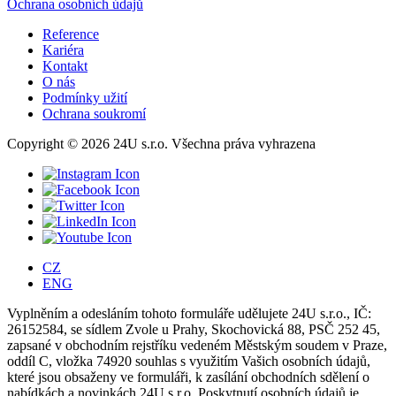
Ochrana osobních údajů
Reference
Kariéra
Kontakt
O nás
Podmínky užití
Ochrana soukromí
Copyright © 2026 24U s.r.o. Všechna práva vyhrazena
CZ
ENG
Vyplněním a odesláním tohoto formuláře udělujete 24U s.r.o., IČ:
26152584, se sídlem Zvole u Prahy, Skochovická 88, PSČ 252 45,
zapsané v obchodním rejstříku vedeném Městským soudem v Praze,
oddíl C, vložka 74920 souhlas s využitím Vašich osobních údajů,
které jsou obsaženy ve formuláři, k zasílání obchodních sdělení o
nabídkách a novinkách 24U s.r.o. Poskytnutí osobních údajů je