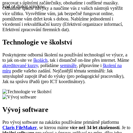
pracovat s úplnými začátečníky, obohatíme i ostřílené mazáky.
End of dialog window.
Odhalíme špatné návyky a naučíme vás z vašich nástrojů vytěžit
více užitku. Vysvětlíme vám, jak bezpečně fungovat online,
pomůžeme vám držet krok s dobou. Nabízíme jednodenní i
vícedenní i rekvalifikační kurzy (Efektivní organizace informací,
Efektivní zpracování firemních dat).
Technologie ve školství
Poskytujeme odborná školení na používání technologií ve výuce, a
to jak on-site ve
školách
, tak i distančně on-line přes internet. Máme
akreditované kurzy
, pořádáme
semináře
, připravíme i
školení na
míru
podle vašeho zadání. Nejčastější témata seminářů: Jak
smysluplně zapojit iPad do výuky (pro pedagogické pracovníky),
Jak na správu iPadů (pro ICT koordinátory).
Vývoj software
Pro vývoj software na zakázku používáme primárně platformu
Claris FileMaker
, se kterou máme
více než 34 let zkušeností
. Je to
ideální software
pro vývoj a úpravy aplikací na míru, díky jeho