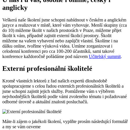
anglicky
Veškerá naše školení jsme schopni nabídnout v českém a anglickém
jazyce a realizovat v místě, které vám vyhovuje. Menší skupiny (cca
do 10) můžeme školit v našich prostorách v Praze, můžeme přijet
školit k vám, případně zajistit externí školicí prostory. Školit
můžeme na vašem vybavení nebo zapůjčit vlastní. Školíme i na
dálku online, tvoříme výuková videa. Umíme zorganizovat i
celodenní konferenci pro cca 100-200 účastníků, sami takové
konference každoročně pořádáme pod názvem
Učitelský summit
.
Externí profesionální školitelé
Kromě vlastních lektorů z řad našich expertů dlouhodobě
spolupracujeme s celou řadou externích profesionálních školitelů a
jsme schopni zajistit jejich služby. Pomůžeme vám s výběrem
nejvhodnějších školitelů podle vámi zvoleného tématu i požadované
odborné úrovně a aktuální znalosti posluchačů.
Máte-li zájem o jakékoli školení, vyplňte prosím následující formulář
a my se vám ozveme