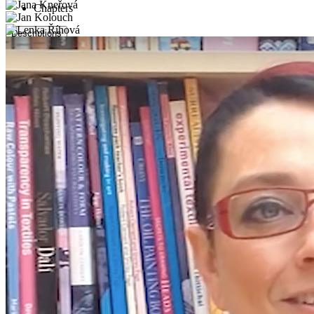
Chapters
Descriptions
descriptions off
, selected
Subtitles
subtitles settings
, opens subtitles settings
dialog
subtitles off
, selected
Audio Track
Picture-in-Picture
Fullscreen
This is a modal window.
The media could not be loaded, either because
the server or network failed or because the
format is not supported.
Beginning of dialog window. Escape will
cancel and close the window.