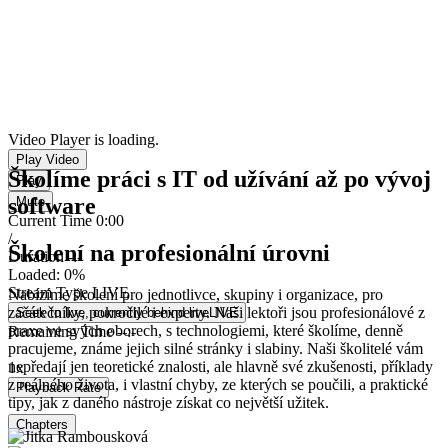
Video Player is loading.
Play Video
Školíme práci s IT od užívání až po vývoj
Play
software
Mute
Current Time
0:00
/
Školení na profesionální úrovni
Duration
-:-
Loaded
:
0%
Stream Type
LIVE
Nabízíme školení pro jednotlivce, skupiny i organizace, pro
začátečníky, pokročilé i experty. Naši lektoři jsou profesionálové z
Seek to live, currently behind live
LIVE
praxe ve svých oborech, s technologiemi, které školíme, denně
Remaining Time
-
-:-
pracujeme, známe jejich silné stránky i slabiny. Naši školitelé vám
nepředají jen teoretické znalosti, ale hlavně své zkušenosti, příklady
1x
z reálného života, i vlastní chyby, ze kterých se poučili, a praktické
Playback Rate
tipy, jak z daného nástroje získat co největší užitek.
Chapters