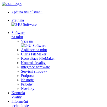
Zpět na titulní stranu
Přejít na
Software
na míru
Více na
Aplikace na míru
Claris FileMaker
Konzultace FileMaker
Kontrola kvality
Integrace hardware
Servisní smlouvy
Podpora
Nástroje
Příběhy
Novinky
Kontrola
kvality
Informační
technologie